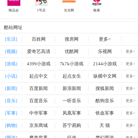
唯品会
1号店
当当网
银泰
酷站网址
[生活]
百姓网
搜房网
更多>
[视频]
爱奇艺高清
优酷网
乐视网
更多>
[游戏]
4399小游戏
7k7k小游戏
2144小游戏
更多>
[小说]
起点中文
起点女生
纵横中文网
更多>
[新闻]
百度新闻
新浪新闻
搜狐新闻
更多>
[音乐]
百度音乐
一听音乐
酷狗音乐
更多>
[军事]
中华军事
凤凰军事
铁血军事
更多>
[购物]
京东商城
苏宁易购
天 猫
更多>
[网游]
魔兽世界
征途
梦幻西游
更多>