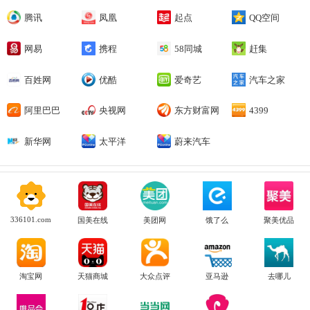
腾讯
凤凰
起点
QQ空间
网易
携程
58同城
赶集
百姓网
优酷
爱奇艺
汽车之家
阿里巴巴
央视网
东方财富网
4399
新华网
太平洋
蔚来汽车
336101.com
国美在线
美团网
饿了么
聚美优品
淘宝网
天猫商城
大众点评
亚马逊
去哪儿