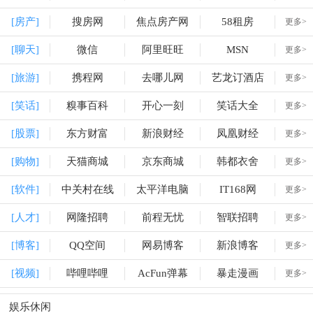
[房产]
搜房网
焦点房产网
58租房
更多>
[聊天]
微信
阿里旺旺
MSN
更多>
[旅游]
携程网
去哪儿网
艺龙订酒店
更多>
[笑话]
糗事百科
开心一刻
笑话大全
更多>
[股票]
东方财富
新浪财经
凤凰财经
更多>
[购物]
天猫商城
京东商城
韩都衣舍
更多>
[软件]
中关村在线
太平洋电脑
IT168网
更多>
[人才]
网隆招聘
前程无忧
智联招聘
更多>
[博客]
QQ空间
网易博客
新浪博客
更多>
[视频]
哔哩哔哩
AcFun弹幕
暴走漫画
更多>
娱乐休闲