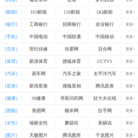
[邮箱]
163邮箱
126邮箱
QQ邮箱
更多>
[银行]
工商银行
招商银行
农业银行
更多>
[手机]
中国电信
中国联通
中国移动
更多>
[交友]
世纪佳缘
珍爱网
百合网
更多>
[体育]
新浪体育
搜狐体育
CCTV5
更多>
[汽车]
易车网
汽车之家
太平洋汽车
更多>
[星座]
新浪星座
搜狐星相
腾讯星座
更多>
[健康]
39健康
寻医问药网
好大夫在线
更多>
[团购]
美团网
糯米网
拉手网
更多>
[女性]
瑞丽女性
蘑菇街
美丽说
更多>
[图片]
天极图片
腾讯图库
千龙图片
更多>