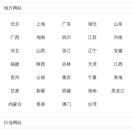
地方网站
北京
上海
广东
湖北
山东
广西
湖南
四川
江苏
河南
河北
山西
浙江
辽宁
安徽
福建
陕西
吉林
天津
江西
贵州
云南
重庆
宁夏
青海
甘肃
新疆
西藏
海南
黑龙江
内蒙古
香港
澳门
台湾
行业网站