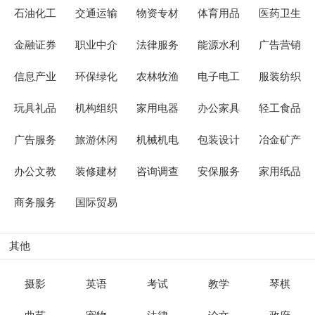
石油化工
交通运输
物资专材
体育用品
医药卫生
金融证券
职业中介
法律服务
能源水利
广告营销
信息产业
环保绿化
农林牧渔
电子电工
服装纺织
玩具礼品
机构组织
家用电器
办公家具
轻工食品
广告服务
旅游休闲
机械机电
包装设计
冶金矿产
办公文教
装修建材
咨询调查
安保服务
家用纸品
商务服务
国际贸易
其他
摄影
英语
考试
教学
琴棋